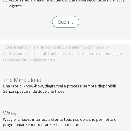
vigente
Tutte le immagini si riferiscono al top di gamma ed il modello
effettivamente acquistato può differire esteticamente dall’immagine
rappresentativa del prodotto.
The Mind.Cloud
Una rete di know-how, diagrammi e processi sempre disponibili.
Senza spostarsi da dove ci si trova.
Wavy
Wavy è la nuova interfaccia utente touch screen, che permette di
programmare e monitorare le tue macchine.