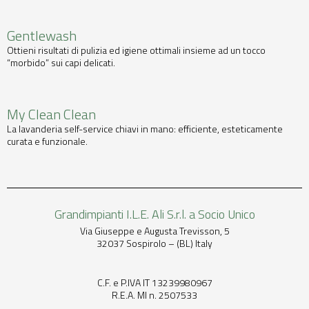
Gentlewash
Ottieni risultati di pulizia ed igiene ottimali insieme ad un tocco
“morbido” sui capi delicati.
My Clean Clean
La lavanderia self-service chiavi in mano: efficiente, esteticamente
curata e funzionale.
Grandimpianti I.L.E. Ali S.r.l. a Socio Unico
Via Giuseppe e Augusta Trevisson, 5
32037 Sospirolo – (BL) Italy
C.F. e P.IVA IT 13239980967
R.E.A. MI n. 2507533