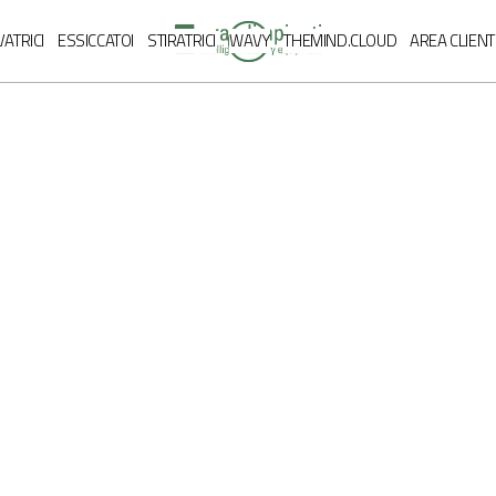
IT
VATRICI
ESSICCATOI
STIRATRICI
WAVY
THEMIND.CLOUD
AREA CLIENT