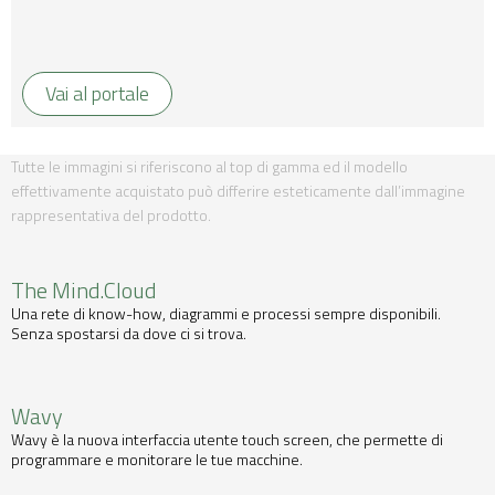
Vai al portale
Tutte le immagini si riferiscono al top di gamma ed il modello
effettivamente acquistato può differire esteticamente dall’immagine
rappresentativa del prodotto.
The Mind.Cloud
Una rete di know-how, diagrammi e processi sempre disponibili.
Senza spostarsi da dove ci si trova.
Wavy
Wavy è la nuova interfaccia utente touch screen, che permette di
programmare e monitorare le tue macchine.