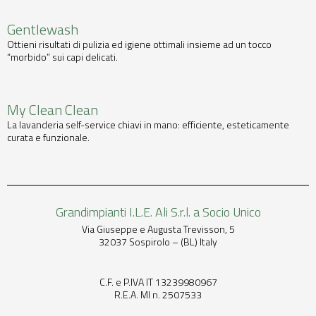
Gentlewash
Ottieni risultati di pulizia ed igiene ottimali insieme ad un tocco
“morbido” sui capi delicati.
My Clean Clean
La lavanderia self-service chiavi in mano: efficiente, esteticamente
curata e funzionale.
Grandimpianti I.L.E. Ali S.r.l. a Socio Unico
Via Giuseppe e Augusta Trevisson, 5
32037 Sospirolo – (BL) Italy
C.F. e P.IVA IT 13239980967
R.E.A. MI n. 2507533