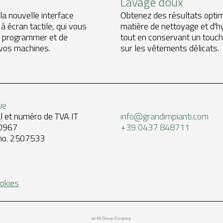
Lavage doux
a nouvelle interface
Obtenez des résultats opti
 à écran tactile, qui vous
matière de nettoyage et d'h
 programmer et de
tout en conservant un touch
 vos machines.
sur les vêtements délicats.
ue
al et numéro de TVA IT
info@grandimpianti.com
0967
+39 0437 848711
 no. 2507533
ookies