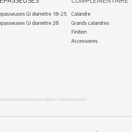
EPASSEUSES
COMPLÉMENTAIRE
epasseuses GI diamètre 18-25
Calandre
epasseuses GI diamètre 28
Grands calandres
Finition
Accessoires
fectivement acheté peut différer esthétiquement