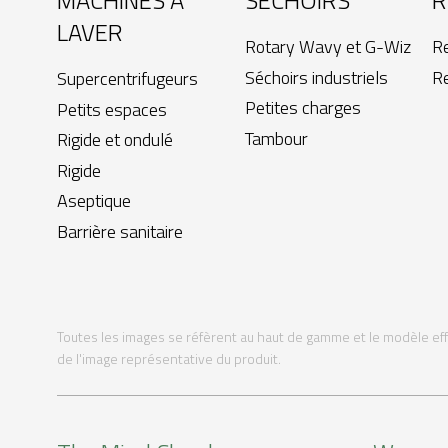
MACHINES À
SÉCHOIRS
R
LAVER
Rotary Wavy et G-Wiz
R
Séchoirs industriels
R
Supercentrifugeurs
Petites charges
Petits espaces
Tambour
Rigide et ondulé
Rigide
Aseptique
Barrière sanitaire
Toutes les images se réfèrent au haut de gamme et le modèle ef
de l'image représentative du produit.