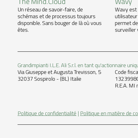
The Mind.Cloud
Wavy
Un réseau de savoir-faire, de
Wavy est l
schémas et de processus toujours
utilisateur
disponible. Sans bouger de là où vous
permet de
êtes.
surveiller
Grandimpianti I.L.E. Ali S.r.l. en tant qu'actionnaire uniq
Via Giuseppe et Augusta Trevisson, 5
Code fisc
32037 Sospirolo - (BL) Italie
1323998
R.E.A. MI
Politique de confidentialité
|
Politique en matière de c