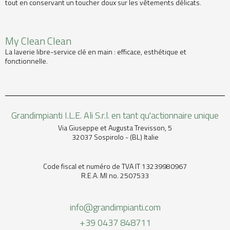
tout en conservant un toucher doux sur les vêtements délicats.
My Clean Clean
La laverie libre-service clé en main : efficace, esthétique et
fonctionnelle.
Grandimpianti I.L.E. Ali S.r.l. en tant qu'actionnaire unique
Via Giuseppe et Augusta Trevisson, 5
32037 Sospirolo - (BL) Italie
Code fiscal et numéro de TVA IT 13239980967
R.E.A. MI no. 2507533
info@grandimpianti.com
+39 0437 848711