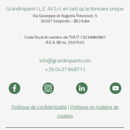
Grandimpianti I.L.E. Ali S.r.l. en tant qu'actionnaire unique
Via Giuseppe et Augusta Trevisson, 5
32037 Sospirolo - (BL) Italie
Code fiscal et numéro de TVA IT 13239980967
R.E.A. MI no. 2507533
info@grandimpianti.com
+39 0437 848711
Politique de confidentialité
|
Politique en matière de
cookies