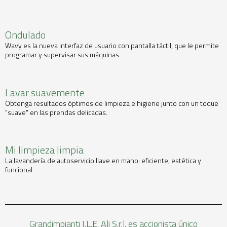
Ondulado
Wavy es la nueva interfaz de usuario con pantalla táctil, que le permite
programar y supervisar sus máquinas.
Lavar suavemente
Obtenga resultados óptimos de limpieza e higiene junto con un toque
"suave" en las prendas delicadas.
Mi limpieza limpia
La lavandería de autoservicio llave en mano: eficiente, estética y
funcional.
Grandimpianti I.L.E. Ali S.r.l. es accionista único